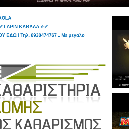
TAOLA
⭐✅ LAPIN ΚΑΒΑΛΑ ⭐✅
ΕΔΩ ! Τηλ. 6930474767 .. Με μεγαλο